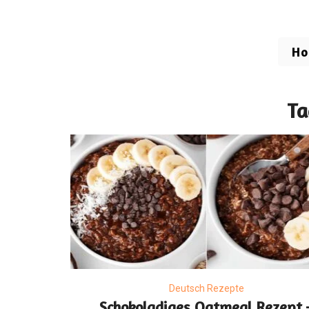
H
Ta
Deutsch Rezepte
Schokoladiges Oatmeal Rezept 