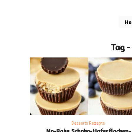
H
Tag -
Desserts Rezepte
No-Bake Schoko-Haferflocken-