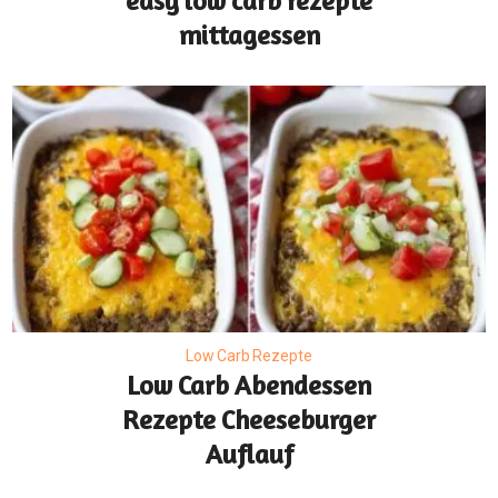
easy low carb rezepte
mittagessen
Low Carb Rezepte
Low Carb Abendessen
Rezepte Cheeseburger
Auflauf