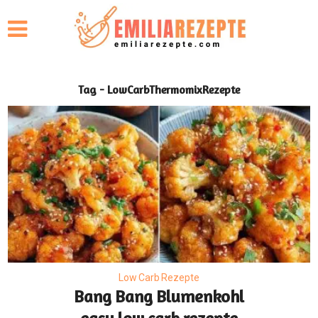
Tag - LowCarbThermomixRezepte
Low Carb Rezepte
Bang Bang Blumenkohl