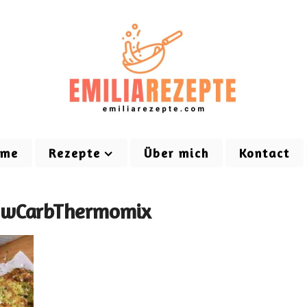
ome
Rezepte
Über mich
Kontact
LowCarbThermomix