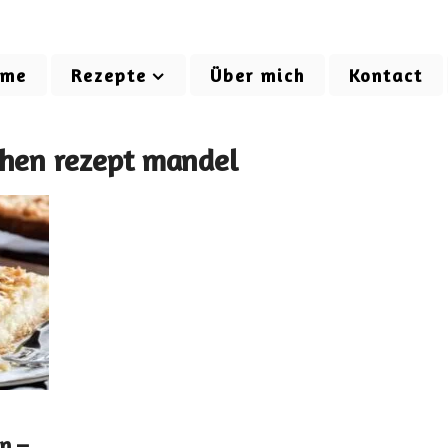
ome
Rezepte
Über mich
Kontact
chen rezept mandel
n –