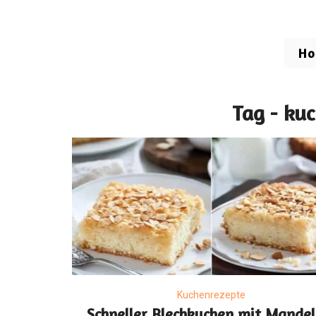
H
Tag - ku
Kuchenrezepte
Schneller Blechkuchen mit Mandel