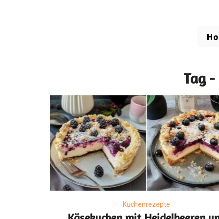
H
Tag -
Kuchenrezepte
Käsekuchen mit Heidelbeeren u