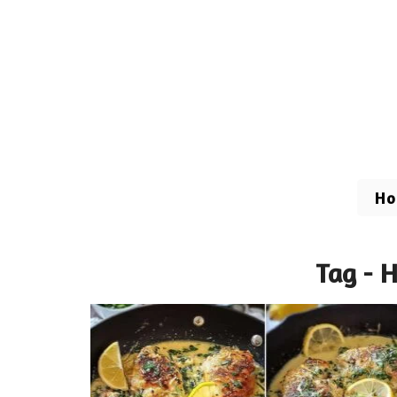
H
Tag - 