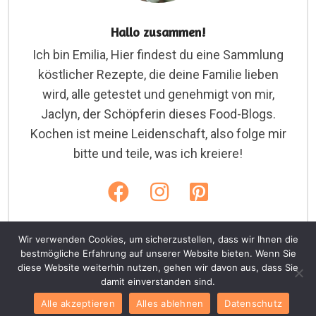
Hallo zusammen!
Ich bin Emilia, Hier findest du eine Sammlung
köstlicher Rezepte, die deine Familie lieben
wird, alle getestet und genehmigt von mir,
Jaclyn, der Schöpferin dieses Food-Blogs.
Kochen ist meine Leidenschaft, also folge mir
bitte und teile, was ich kreiere!
Wir verwenden Cookies, um sicherzustellen, dass wir Ihnen die
bestmögliche Erfahrung auf unserer Website bieten. Wenn Sie
diese Website weiterhin nutzen, gehen wir davon aus, dass Sie
Copyright © 2026. Emiliarezepte.com
damit einverstanden sind.
Home
Cookies
Datenschutz
AGB
Alle akzeptieren
Alles ablehnen
Datenschutz