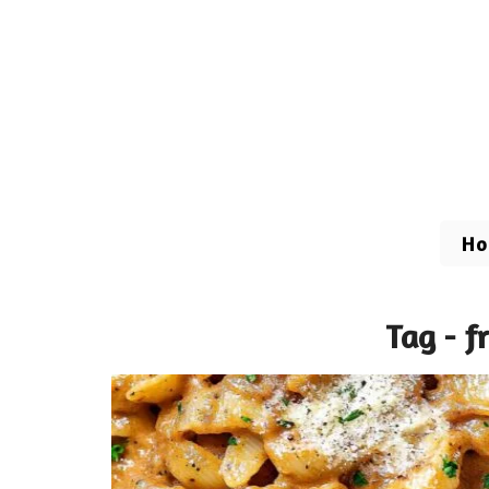
H
Tag - f