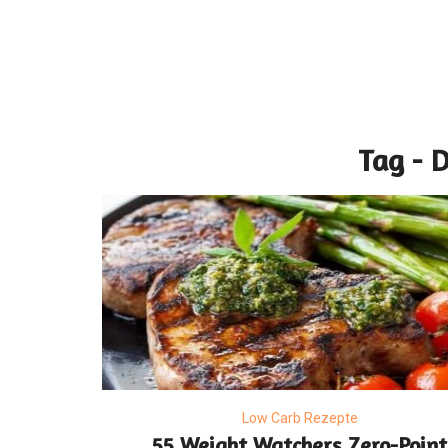
Tag - 
Low Carb Rezepte
55 Weight Watchers Zero-Point