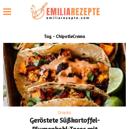
Tag - ChipotleCrema
Snacks
Geröstete Süßkartoffel-