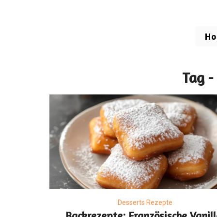
H
Tag -
Desserts Rezepte
Backrezepte: Französische Vanill