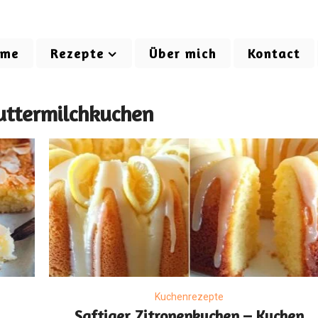
ome
Rezepte
Über mich
Kontact
uttermilchkuchen
Kuchenrezepte
Saftiger Zitronenkuchen – Kuchen