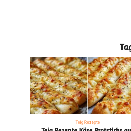
Tag
Teig Rezepte
Teig Rezepte Käse Brotsticks a