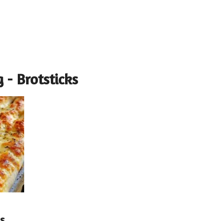
 - Brotsticks
us