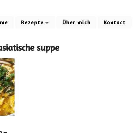
ome
Rezepte
Über mich
Kontact
asiatische suppe
n –