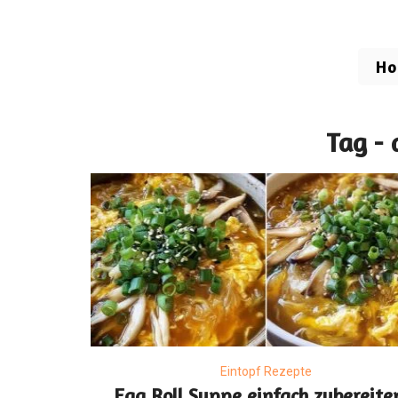
H
Tag - 
Eintopf Rezepte
Egg Roll Suppe einfach zubereite