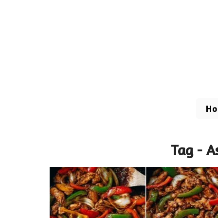
H
Tag - A