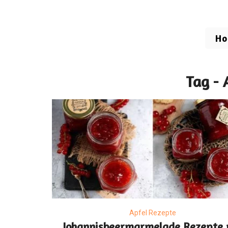
H
Tag -
Apfel Rezepte
Johannisbeermarmelade Rezepte 