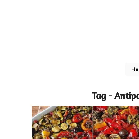
H
Tag - Antip