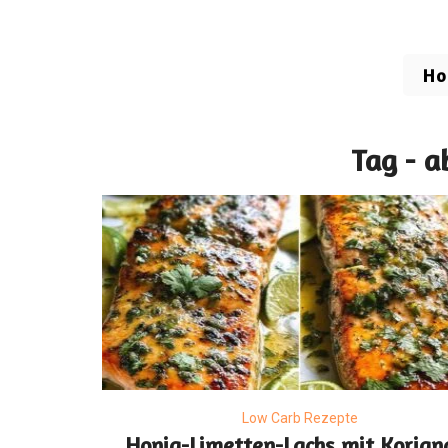
H
Tag - a
Low Carb Rezepte
Honig-Limetten-Lachs mit Korian