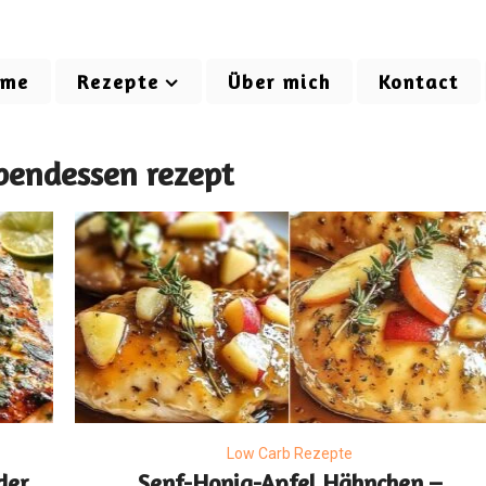
ome
Rezepte
Über mich
Kontact
bendessen rezept
Low Carb Rezepte
der
Senf-Honig-Apfel Hähnchen –